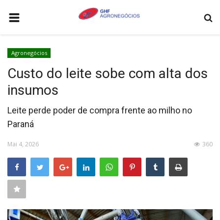
HOME
Agronegócios
AGRONEGÓCIOS
Custo do leite sobe com alta dos
LEILÕES
insumos
FEIRAS E EVENTOS
Leite perde poder de compra frente ao milho no
LOGÍSTICA
Paraná
COTAÇÕES
Mai 4, 2026
360
COMO ANUNCIAR
COLUNISTA
QUEM SOMOS
CONTATO