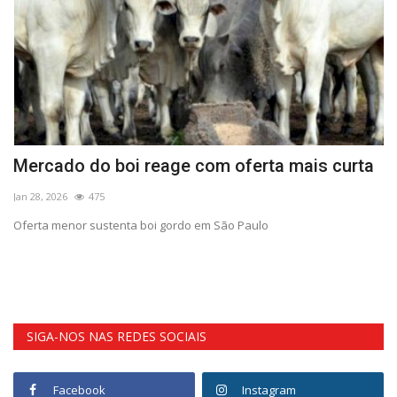
Mercado do boi reage com oferta mais curta
C
Jan 28, 2026
475
Ma
Oferta menor sustenta boi gordo em São Paulo
Si
úl
SIGA-NOS NAS REDES SOCIAIS
Facebook
Instagram