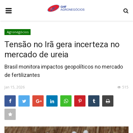
HOME
Agronegócios
AGRONEGÓCIOS
Tensão no Irã gera incerteza no
LEILÕES
mercado de ureia
FEIRAS E EVENTOS
Brasil monitora impactos geopolíticos no mercado
LOGÍSTICA
de fertilizantes
COTAÇÕES
Jan 15, 2026
515
COMO ANUNCIAR
COLUNISTA
QUEM SOMOS
CONTATO