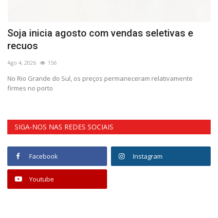
Soja inicia agosto com vendas seletivas e
G
recuos
v
Ago 4, 2026
156
Jul
No Rio Grande do Sul, os preços permaneceram relativamente
Un
firmes no porto
pa
SIGA-NOS NAS REDES SOCIAIS
Facebook
Instagram
Youtube