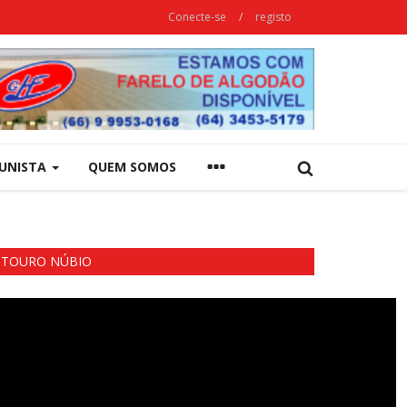
Conecte-se
/
registo
UNISTA
QUEM SOMOS
TOURO NÚBIO