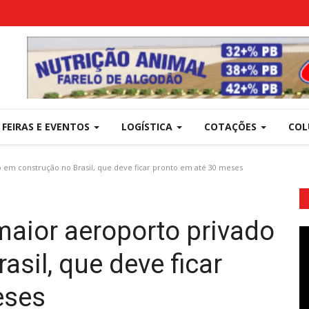
FEIRAS E EVENTOS
LOGÍSTICA
COTAÇÕES
COL
 em construção no Brasil, que deve ficar pronto em até 30 meses
aior aeroporto privado
sil, que deve ficar
eses