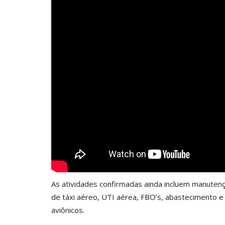
As atividades confirmadas ainda incluem manuten
de táxi aéreo, UTI aérea, FBO’s, abastecimento 
aviônicos.