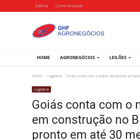
Galeria
Como Anunciar
HOME
AGRONEGÓCIOS
LEILÕES
Home
Logística
Goiás conta com o maior aeroporto privado
Logística
Goiás conta com o m
em construção no Bra
pronto em até 30 m