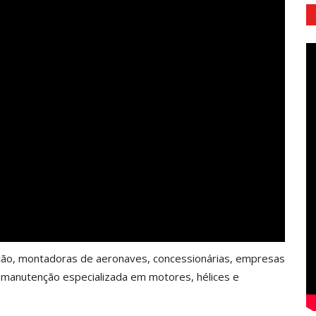
ção, montadoras de aeronaves, concessionárias, empresas
e manutenção especializada em motores, hélices e